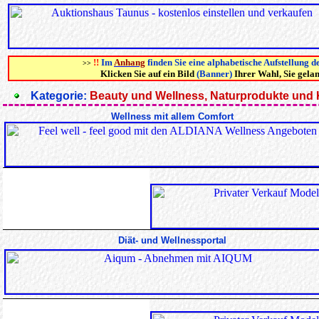
!!
Im
Anhang
finden Sie eine alphabetische Aufstellung d
>>
Klicken Sie auf ein Bild
(Banner)
Ihrer Wahl, Sie gela
Kategorie:
Beauty und Wellness, Naturprodukte und
Wellness mit allem Comfort
Diät- und Wellnessportal