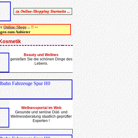
er
Online-Shops
...
!!
<<
ngen zum Anbieter
 Kosmetik
Beauty und Wellnes
genießen Sie die schönen Dinge des
Lebens.
Wellnessportal im Web
Gesunde und seriöse Diät- und
Wellnessberatung staatlich geprüfter
Experten !