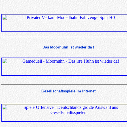
Das Moorhuhn ist wieder da !
Gesellschaftsspiele im Internet