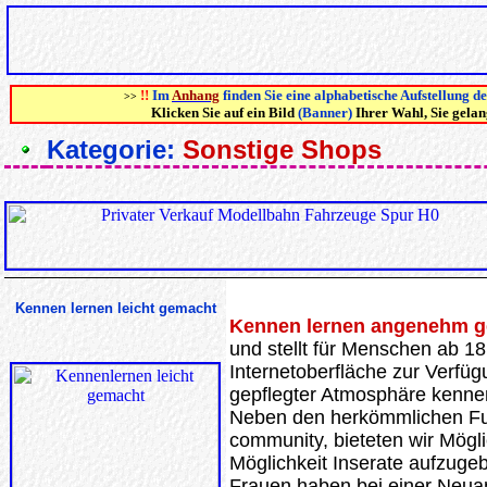
!!
Im
Anhang
finden Sie eine alphabetische Aufstellung d
>>
Klicken Sie auf ein Bild
(Banner)
Ihrer Wahl, Sie gela
Kategorie:
Sonstige Shops
Kennen lernen leicht gemacht
Kennen lernen angenehm g
und stellt für Menschen ab 18
Internetoberfläche zur Verfüg
gepflegter Atmosphäre kenne
Neben den herkömmlichen Fun
community, bieteten wir Mögli
Möglichkeit Inserate aufzuge
Frauen haben bei einer Neua