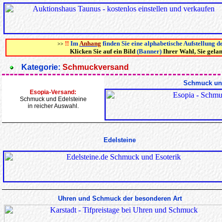
!!
Im
Anhang
finden Sie eine alphabetische Aufstellung d
>>
Klicken Sie auf ein Bild
(Banner)
Ihrer Wahl, Sie gela
Kategorie:
Schmuckversand
Schmuck und
Esopia-Versand:
Schmuck und Edelsteine
in reicher Auswahl.
Edelsteine
Uhren und Schmuck der besonderen Art