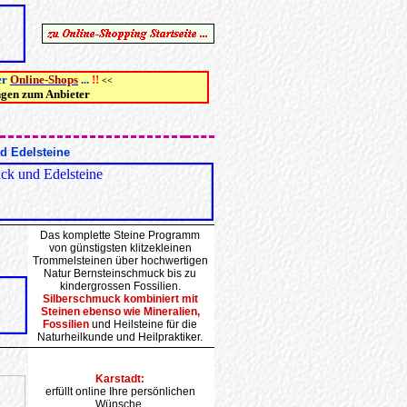
er
Online-Shops
...
!!
<<
ngen zum Anbieter
 Edelsteine
Das komplette Steine Programm
von günstigsten klitzekleinen
Trommelsteinen über hochwertigen
Natur Bernsteinschmuck bis zu
kindergrossen Fossilien.
Silberschmuck kombiniert mit
Steinen ebenso wie Mineralien,
Fossilien
und Heilsteine für die
Naturheilkunde und Heilpraktiker.
Karstadt:
erfüllt online Ihre persönlichen
Wünsche.